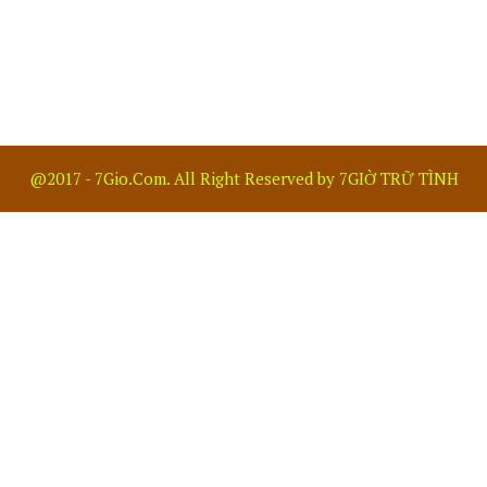
@2017 - 7Gio.Com. All Right Reserved by 7GIỜ TRỮ TÌNH