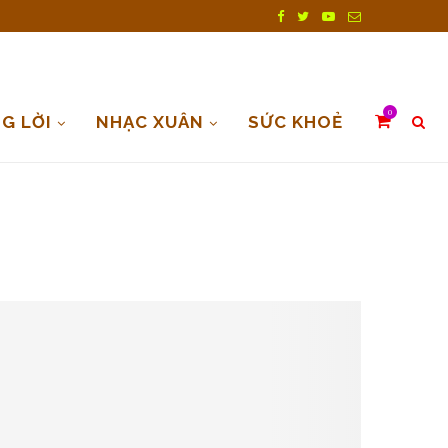
0
G LỜI
NHẠC XUÂN
SỨC KHOẺ