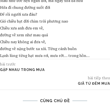
Mau như ước hẹn ngàn đời, mà ngày xưa đã hứa
Hứa đi chung đường suốt đời
Ðể rồi người xưa đâu?
Gió chiều bạt đời chim trôi phương nao
Chiều xưa anh đưa em về,
đường về xem như mau quá
Chiều nay không ai đưa về,
đường về nặng bước xa xôi. Từng cánh buồn
Lạnh lùng từng hạt mưa rơi, mưa rớt… trong hồn…
bài trước
GẶP NHAU TRONG MƯA
bài tiếp theo
GIÃ TỪ ĐÊM MƯA
CÙNG CHỦ ĐỀ