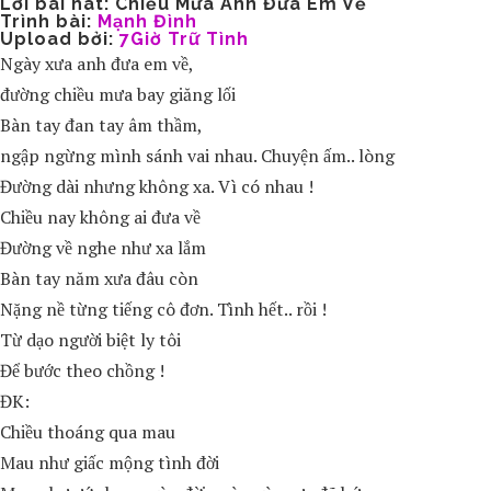
Lời bài hát: Chiều Mưa Anh Đưa Em Về
Trình bài:
Mạnh Đình
Upload bởi:
7Giờ Trữ Tình
Ngày xưa anh đưa em về,
đường chiều mưa bay giăng lối
Bàn tay đan tay âm thầm,
ngập ngừng mình sánh vai nhau. Chuyện ấm.. lòng
Đường dài nhưng không xa. Vì có nhau !
Chiều nay không ai đưa về
Đường về nghe như xa lắm
Bàn tay năm xưa đâu còn
Nặng nề từng tiếng cô đơn. Tình hết.. rồi !
Từ dạo người biệt ly tôi
Để bước theo chồng !
ĐK:
Chiều thoáng qua mau
Mau như giấc mộng tình đời