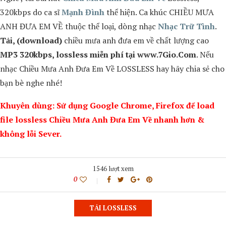
320kbps do ca sĩ
Mạnh Đình
thể hiện. Ca khúc
CHIỀU MƯA
ANH ĐƯA EM VỀ
thuộc thể loại, dòng nhạc
Nhạc Trữ Tình
.
Tải, (download)
chiều mưa anh đưa em về
chất lượng cao
MP3 320kbps, lossless miễn phí tại www.7Gio.Com
. Nếu
nhạc
Chiều Mưa Anh Đưa Em Về
LOSSLESS hay hãy chia sẻ cho
bạn bè nghe nhé!
Khuyên dùng: Sử dụng Google Chrome, Firefox để load
file lossless Chiều Mưa Anh Đưa Em Về nhanh hơn &
không lỗi Sever.
1546 lượt xem
0
TẢI LOSSLESS