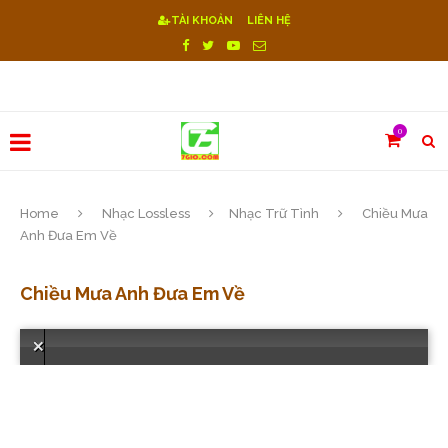
TÀI KHOẢN
LIÊN HỆ
0
Home
Nhạc Lossless
Nhạc Trữ Tình
Chiều Mưa
Anh Đưa Em Về
Chiều Mưa Anh Đưa Em Về
Lỗi! Reset sever.Vui lòng chọn bài hát khác or Download "https://7gio.com/wp-content/themes/soledad/audio/1PaZARDrGhlVQ47ufGYMBoUhX7lZF4_Rt"