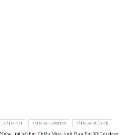
HẢI NGOẠI
TẢI NHẠC LOSSLESS
TẢI NHẠC MIỄN PHÍ
Nghe , tải bài hát
Chiều Mưa Anh Đưa Em Về
Lossless,