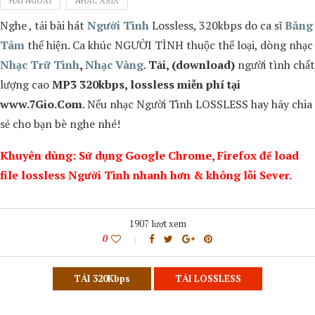
HẢI NGOẠI
NHẠC ASIA
Nghe , tải bài hát
Người Tình
Lossless, 320kbps do ca sĩ
Băng
Tâm
thể hiện. Ca khúc
NGƯỜI TÌNH
thuộc thể loại, dòng nhạc
Nhạc Trữ Tình
,
Nhạc Vàng
.
Tải, (download)
người tình
chất
lượng cao
MP3 320kbps, lossless miễn phí tại
www.7Gio.Com
. Nếu nhạc
Người Tình
LOSSLESS hay hãy chia
sẻ cho bạn bè nghe nhé!
Khuyên dùng: Sử dụng Google Chrome, Firefox để load
file lossless Người Tình nhanh hơn & không lỗi Sever.
1907 lượt xem
0
TẢI 320Kbps
TẢI LOSSLESS