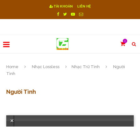
TÀI KHOẢN
LIÊN HỆ
0
Home
Nhạc Lossless
Nhạc Trữ Tình
Người
Tình
Người Tình
Lỗi! Reset sever.Vui lòng chọn bài hát khác or Download "https://7gio.com/wp-content/themes/soledad/audio/0B6ij1EsQ9ih4QWIwQThSZWFkcjA"