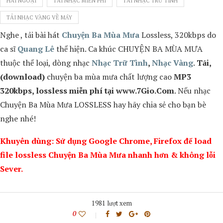
HẢI NGOẠI
TẢI NHẠC MIỄN PHÍ
TẢI NHẠC TRỮ TÌNH
TẢI NHẠC VÀNG VỀ MÁY
Nghe , tải bài hát
Chuyện Ba Mùa Mưa
Lossless, 320kbps do
ca sĩ
Quang Lê
thể hiện. Ca khúc
CHUYỆN BA MÙA MƯA
thuộc thể loại, dòng nhạc
Nhạc Trữ Tình
,
Nhạc Vàng
.
Tải,
(download)
chuyện ba mùa mưa
chất lượng cao
MP3
320kbps, lossless miễn phí tại www.7Gio.Com
. Nếu nhạc
Chuyện Ba Mùa Mưa
LOSSLESS hay hãy chia sẻ cho bạn bè
nghe nhé!
Khuyên dùng: Sử dụng Google Chrome, Firefox để load
file lossless Chuyện Ba Mùa Mưa nhanh hơn & không lỗi
Sever.
1981 lượt xem
0