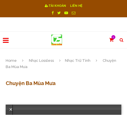
TÀI KHOẢN
LIÊN HỆ
0
Home
Nhạc Lossless
Nhạc Trữ Tình
Chuyện
Ba Mùa Mưa
Chuyện Ba Mùa Mưa
Lỗi! Reset sever.Vui lòng chọn bài hát khác or Download "https://7gio.com/wp-content/themes/soledad/audio/0B1BJDyuW2yTyZ3RxQ0JEaktjdXM"