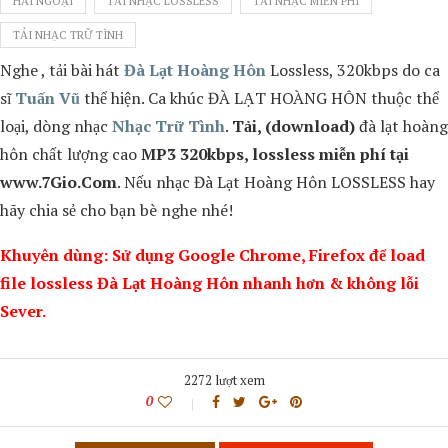
HẢI NGOẠI
TẢI NHẠC LOSSLESS
TẢI NHẠC MIỄN PHÍ
TẢI NHẠC TRỮ TÌNH
Nghe , tải bài hát
Đà Lạt Hoàng Hôn
Lossless, 320kbps do ca
sĩ
Tuấn Vũ
thể hiện. Ca khúc
ĐÀ LẠT HOÀNG HÔN
thuộc thể
loại, dòng nhạc
Nhạc Trữ Tình
.
Tải, (download)
đà lạt hoàng
hôn
chất lượng cao
MP3 320kbps, lossless miễn phí tại
www.7Gio.Com
. Nếu nhạc
Đà Lạt Hoàng Hôn
LOSSLESS hay
hãy chia sẻ cho bạn bè nghe nhé!
Khuyên dùng: Sử dụng Google Chrome, Firefox để load
file lossless Đà Lạt Hoàng Hôn nhanh hơn & không lỗi
Sever.
2272 lượt xem
0