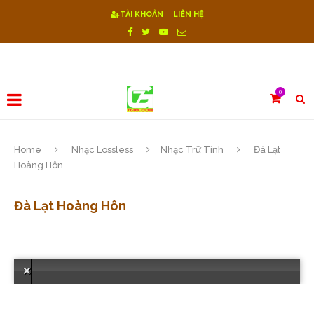
TÀI KHOẢN
LIÊN HỆ
0
Home
Nhạc Lossless
Nhạc Trữ Tình
Đà Lạt
Hoàng Hôn
Đà Lạt Hoàng Hôn
Lỗi! Reset sever.Vui lòng chọn bài hát khác or Download "https://7gio.com/wp-content/themes/soledad/audio/0B1BJDyuW2yTyenVCa0xMWUNHc00"